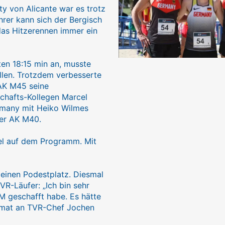
ty von Alicante war es trotz
rer kann sich der Bergisch
das Hitzerennen immer ein
ten 18:15 min an, musste
ollen. Trotzdem verbesserte
 AK M45 seine
schafts-Kollegen Marcel
rmany mit Heiko Wilmes
der AK M40.
fel auf dem Programm. Mit
einen Podestplatz. Diesmal
VR-Läufer: „Ich bin sehr
EM geschafft habe. Es hätte
eimat an TVR-Chef Jochen