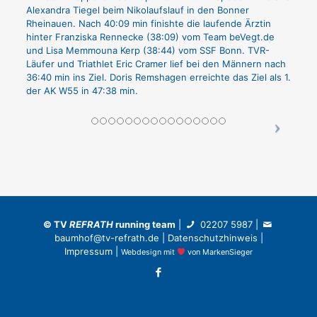
Alexandra Tiegel beim Nikolaufslauf in den Bonner
Rheinauen. Nach 40:09 min finishte die laufende Ärztin
hinter Franziska Rennecke (38:09) vom Team beVegt.de
und Lisa Memmouna Kerp (38:44) vom SSF Bonn. TVR-
Läufer und Triathlet Eric Cramer lief bei den Männern nach
36:40 min ins Ziel. Doris Remshagen erreichte das Ziel als 1.
der AK W55 in 47:38 min.
©
TV
REFRATH
running team
|
02207 5987
|
baumhof@tv-refrath.de
|
Datenschutzhinweis
|
Impressum
|
Webdesign
mit
von
MarkenSieger