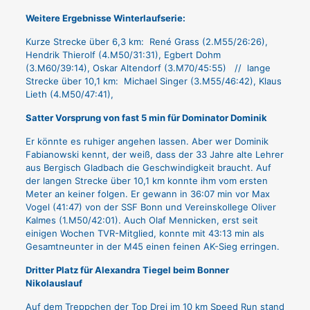
Weitere Ergebnisse Winterlaufserie:
Kurze Strecke über 6,3 km: René Grass (2.M55/26:26),
Hendrik Thierolf (4.M50/31:31), Egbert Dohm
(3.M60/39:14), Oskar Altendorf (3.M70/45:55) // lange
Strecke über 10,1 km: Michael Singer (3.M55/46:42), Klaus
Lieth (4.M50/47:41),
Satter Vorsprung von fast 5 min für Dominator Dominik
Er könnte es ruhiger angehen lassen. Aber wer Dominik
Fabianowski kennt, der weiß, dass der 33 Jahre alte Lehrer
aus Bergisch Gladbach die Geschwindigkeit braucht. Auf
der langen Strecke über 10,1 km konnte ihm vom ersten
Meter an keiner folgen. Er gewann in 36:07 min vor Max
Vogel (41:47) von der SSF Bonn und Vereinskollege Oliver
Kalmes (1.M50/42:01). Auch Olaf Mennicken, erst seit
einigen Wochen TVR-Mitglied, konnte mit 43:13 min als
Gesamtneunter in der M45 einen feinen AK-Sieg erringen.
Dritter Platz für Alexandra Tiegel beim Bonner
Nikolauslauf
Auf dem Treppchen der Top Drei im 10 km Speed Run stand