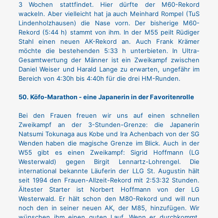
3 Wochen stattfindet. Hier dürfte der M60-Rekord
wackeln. Aber vielleicht hat ja auch Meinhard Rompel (TuS
Lindenholzhausen) die Nase vorn. Der bisherige M60-
Rekord (5:44 h) stammt von ihm. In der M55 peilt Rüdiger
Stahl einen neuen AK-Rekord an. Auch Frank Krämer
möchte die bestehenden 5:33 h unterbieten. In Ultra-
Gesamtwertung der Männer ist ein Zweikampf zwischen
Daniel Weiser und Harald Lange zu erwarten, ungefähr im
Bereich von 4:30h bis 4:40h für die drei HM-Runden.
50. Köfo-Marathon - eine Japanerin in der Favoritenrolle
Bei den Frauen freuen wir uns auf einen schnellen
Zweikampf an der 3-Stunden-Grenze: die Japanerin
Natsumi Tokunaga aus Kobe und Ira Achenbach von der SG
Wenden haben die magische Grenze im Blick. Auch in der
W55 gibt es einen Zweikampf: Sigrid Hoffmann (LG
Westerwald) gegen Birgit Lennartz-Lohrengel. Die
international bekannte Läuferin der LLG St. Augustin hält
seit 1994 den Frauen-Allzeit-Rekord mit 2:53:32 Stunden.
Ältester Starter ist Norbert Hoffmann von der LG
Westerwald. Er hält schon den M80-Rekord und will nun
noch den in seiner neuen AK, der M85, hinzufügen. Wir
wünschen ihm einen guten Lauf. Wenn er durchkommt,