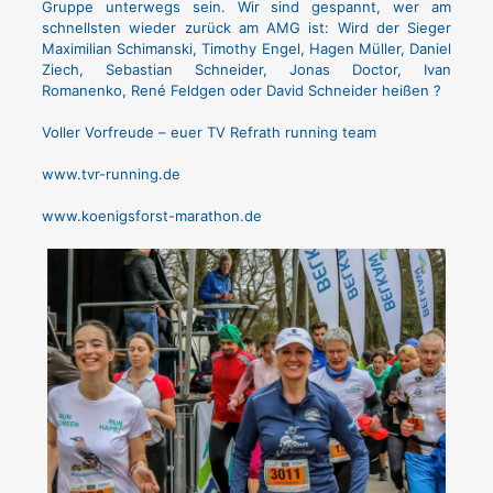
Gruppe unterwegs sein. Wir sind gespannt, wer am
schnellsten wieder zurück am AMG ist: Wird der Sieger
Maximilian Schimanski, Timothy Engel, Hagen Müller, Daniel
Ziech, Sebastian Schneider, Jonas Doctor, Ivan
Romanenko, René Feldgen oder David Schneider heißen ?
Voller Vorfreude – euer TV Refrath running team
www.tvr-running.de
www.koenigsforst-marathon.de