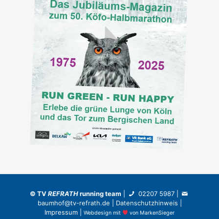
©
TV
REFRATH
running team
|
02207 5987
|
baumhof@tv-refrath.de
|
Datenschutzhinweis
|
Impressum
|
Webdesign
mit
von
MarkenSieger