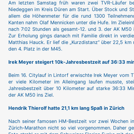
Am letzten Samstag früh waren zwei TVR-Läufer bei 
Niedeggen im Kreis Düren am Start. Über Stock und St
allem die Höhenmeter für die rund 1300 Teilnehmen
Kanten nahm Olaf Mennicken unter die Hufe. Im Zielein
nach 7:02 Stunden als gesamt-12. und 3. der AK M50 im
Zur Erholung gings danach mit Familie direkt in verdi
Matthias Hauck. Er lief die „Kurzdistanz“ über 22,5 k
den 4. Platz in der M45.
Irek Meyer steigert 10k-Jahresbestzeit auf 36:33 mi
Beim 16. Citylauf in Lintorf erwischte Irek Meyer vom
er viele Kilometer im Alleingang laufen musste, st
Jahresbestzeit über 10 Kilometer auf starke 36:33 Min
der AK M50 ins Ziel.
Hendrik Thierolf hatte 21,1 km lang Spaß in Zürich
Nach seiner famosen HM-Bestzeit vor zwei Wochen in 
Zürich-Marathon nicht so viel vorgenommen. Daher gen