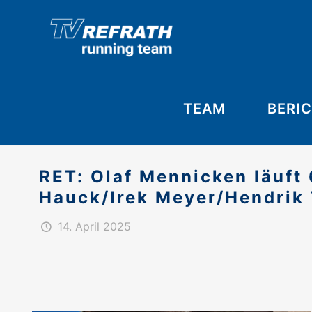
TEAM
BERI
RET: Olaf Mennicken läuft 
Hauck/Irek Meyer/Hendrik 
14. April 2025