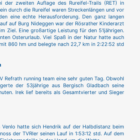
der zweiten Auflage des Rureifel-Trails (RET) in
ein durch die Rureifel waren Streckenlängen und vor
den eine echte Herausforderung. Den ganz langen
lauf auf Burg Nideggen war der Rösrather Kinderarzt
 Ziel. Eine großartige Leistung für den 51jährigen.
enten Osterurlaub. Viel Spaß in der Natur hatte auch
m mit 860 hm und belegte nach 22,7 km in 2:22:52 std
n
 TV Refrath running team eine sehr guten Tag. Obwohl
eigerte der 53jährige aus Bergisch Gladbach seine
uten. Irek lief bereits als Gesamtvierter und Sieger
Venlo hatte sich Hendrik auf der Halbdistanz beim
oss der TVRler seinen Lauf in 1:53:12 std. Auf dem