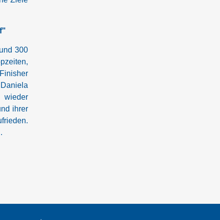
f"
rund 300
pzeiten,
inisher
 Daniela
 wieder
nd ihrer
frieden.
.