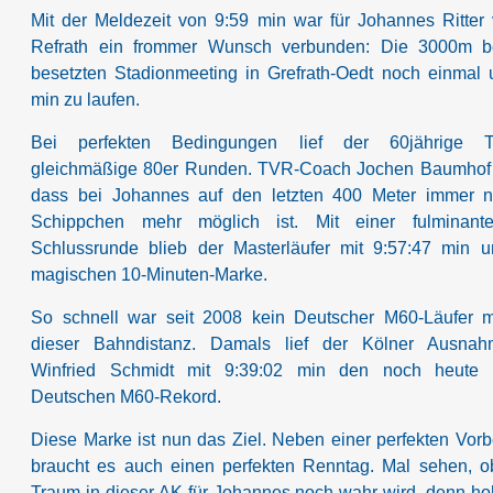
Mit der Meldezeit von 9:59 min war für Johannes Ritte
Refrath ein frommer Wunsch verbunden:
Die 3000m b
besetzten Stadionmeeting in Grefrath-Oedt noch einmal 
min zu laufen.
Bei perfekten Bedingungen lief der 60jährige To
gleichmäßige 80er Runden. TVR-Coach Jochen Baumhof 
dass bei Johannes auf den letzten 400 Meter immer n
Schippchen mehr möglich ist. Mit einer fulminant
Schlussrunde blieb der Masterläufer mit 9:57:47 min 
magischen 10-Minuten-Marke.
So schnell war seit 2008 kein Deutscher M60-Läufer 
dieser Bahndistanz. Damals lief der Kölner Ausnahm
Winfried Schmidt mit 9:39:02 min den noch heute g
Deutschen M60-Rekord.
Diese Marke ist nun das Ziel. Neben einer perfekten Vorb
braucht es auch einen perfekten Renntag. Mal sehen, o
Traum in dieser AK für Johannes noch wahr wird, denn ho