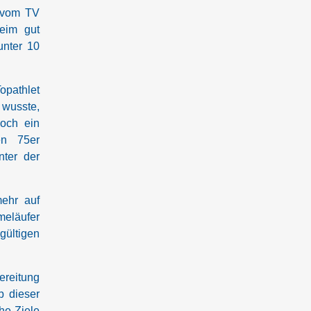
r vom TV
eim gut
unter 10
pathlet
wusste,
och ein
en 75er
unter
der
mehr auf
eläufer
ültigen
ereitung
b dieser
he Ziele