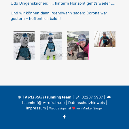
Udo Dingenskirchen: …. hinterm Horizont geht’s weiter ….
Und wir können dann irgendwann sagen: Corona war
gestern – hoffentlich bald !!
©
TV
REFRATH
running team
|
02207 5987
|
baumhof@tv-refrath.de
|
Datenschutzhinweis
|
Impressum
|
Webdesign
mit
von
MarkenSieger