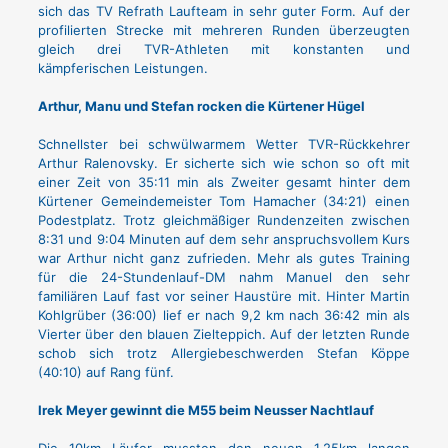
sich das TV Refrath Laufteam in sehr guter Form. Auf der
profilierten Strecke mit mehreren Runden überzeugten
gleich drei TVR-Athleten mit konstanten und
kämpferischen Leistungen.
Arthur, Manu und Stefan rocken die Kürtener Hügel
Schnellster bei schwülwarmem Wetter TVR-Rückkehrer
Arthur Ralenovsky. Er sicherte sich wie schon so oft mit
einer Zeit von 35:11 min als Zweiter gesamt hinter dem
Kürtener Gemeindemeister Tom Hamacher (34:21) einen
Podestplatz. Trotz gleichmäßiger Rundenzeiten zwischen
8:31 und 9:04 Minuten auf dem sehr anspruchsvollem Kurs
war Arthur nicht ganz zufrieden. Mehr als gutes Training
für die 24-Stundenlauf-DM nahm Manuel den sehr
familiären Lauf fast vor seiner Haustüre mit. Hinter Martin
Kohlgrüber (36:00) lief er nach 9,2 km nach 36:42 min als
Vierter über den blauen Zielteppich. Auf der letzten Runde
schob sich trotz Allergiebeschwerden Stefan Köppe
(40:10) auf Rang fünf.
Irek Meyer gewinnt die M55 beim Neusser Nachtlauf
Die 10km Läufer mussten den neuen 1,25km langen