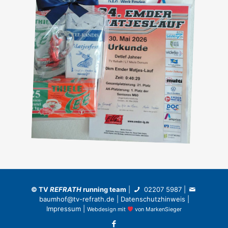
©
TV
REFRATH
running team
|
02207 5987
|
baumhof@tv-refrath.de
|
Datenschutzhinweis
|
Impressum
|
Webdesign
mit
von
MarkenSieger