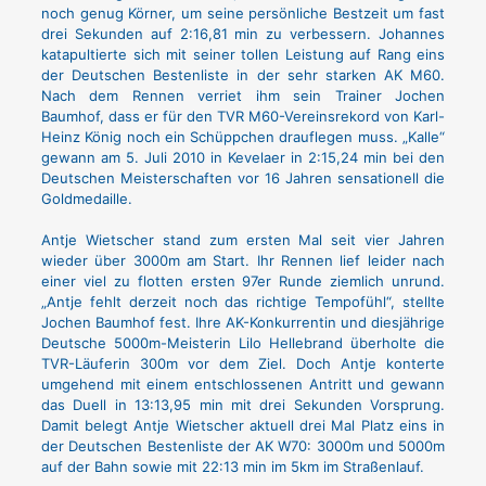
noch genug Körner, um seine persönliche Bestzeit um fast
drei Sekunden auf 2:16,81 min zu verbessern. Johannes
katapultierte sich mit seiner tollen Leistung auf Rang eins
der Deutschen Bestenliste in der sehr starken AK M60.
Nach dem Rennen verriet ihm sein Trainer Jochen
Baumhof, dass er für den TVR M60-Vereinsrekord von Karl-
Heinz König noch ein Schüppchen drauflegen muss. „Kalle“
gewann am 5. Juli 2010 in Kevelaer in 2:15,24 min bei den
Deutschen Meisterschaften vor 16 Jahren sensationell die
Goldmedaille.
Antje Wietscher stand zum ersten Mal seit vier Jahren
wieder über 3000m am Start. Ihr Rennen lief leider nach
einer viel zu flotten ersten 97er Runde ziemlich unrund.
„Antje fehlt derzeit noch das richtige Tempofühl“, stellte
Jochen Baumhof fest. Ihre AK-Konkurrentin und diesjährige
Deutsche 5000m-Meisterin Lilo Hellebrand überholte die
TVR-Läuferin 300m vor dem Ziel. Doch Antje konterte
umgehend mit einem entschlossenen Antritt und gewann
das Duell in 13:13,95 min mit drei Sekunden Vorsprung.
Damit belegt Antje Wietscher aktuell drei Mal Platz eins in
der Deutschen Bestenliste der AK W70: 3000m und 5000m
auf der Bahn sowie mit 22:13 min im 5km im Straßenlauf.