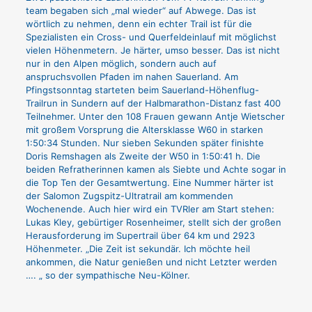
team begaben sich „mal wieder“ auf Abwege. Das ist
wörtlich zu nehmen, denn ein echter Trail ist für die
Spezialisten ein Cross- und Querfeldeinlauf mit möglichst
vielen Höhenmetern. Je härter, umso besser. Das ist nicht
nur in den Alpen möglich, sondern auch auf
anspruchsvollen Pfaden im nahen Sauerland. Am
Pfingstsonntag starteten beim Sauerland-Höhenflug-
Trailrun in Sundern auf der Halbmarathon-Distanz fast 400
Teilnehmer. Unter den 108 Frauen gewann Antje Wietscher
mit großem Vorsprung die Altersklasse W60 in starken
1:50:34 Stunden. Nur sieben Sekunden später finishte
Doris Remshagen als Zweite der W50 in 1:50:41 h. Die
beiden Refratherinnen kamen als Siebte und Achte sogar in
die Top Ten der Gesamtwertung. Eine Nummer härter ist
der Salomon Zugspitz-Ultratrail am kommenden
Wochenende. Auch hier wird ein TVRler am Start stehen:
Lukas Kley, gebürtiger Rosenheimer, stellt sich der großen
Herausforderung im Supertrail über 64 km und 2923
Höhenmeter. „Die Zeit ist sekundär. Ich möchte heil
ankommen, die Natur genießen und nicht Letzter werden
…. „ so der sympathische Neu-Kölner.