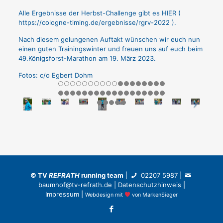
Alle Ergebnisse der Herbst-Challenge gibt es HIER (
https://cologne-timing.de/ergebnisse/rgrv-2022
).
Nach diesem gelungenen Auftakt wünschen wir euch nun
einen guten Trainingswinter und freuen uns auf euch beim
49.Königsforst-Marathon am 19. März 2023.
Fotos: c/o Egbert Dohm
©
TV
REFRATH
running team
|
02207 5987
|
baumhof@tv-refrath.de
|
Datenschutzhinweis
|
Impressum
|
Webdesign
mit
von
MarkenSieger