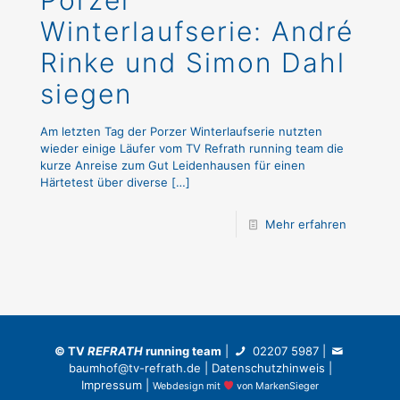
Porzer
Winterlaufserie: André
Rinke und Simon Dahl
siegen
Am letzten Tag der Porzer Winterlaufserie nutzten
wieder einige Läufer vom TV Refrath running team die
kurze Anreise zum Gut Leidenhausen für einen
Härtetest über diverse
[…]
Mehr erfahren
©
TV
REFRATH
running team
|
02207 5987
|
baumhof@tv-refrath.de
|
Datenschutzhinweis
|
Impressum
|
Webdesign
mit
von
MarkenSieger