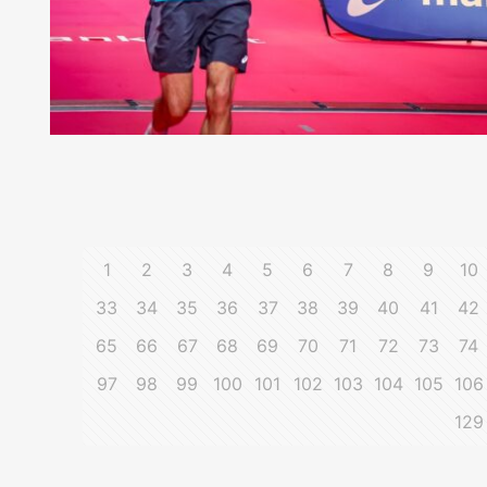
1
2
3
4
5
6
7
8
9
10
33
34
35
36
37
38
39
40
41
42
65
66
67
68
69
70
71
72
73
74
97
98
99
100
101
102
103
104
105
106
129