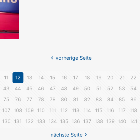
vorherige Seite
11
12
13
14
15
16
17
18
19
20
21
22
43
44
45
46
47
48
49
50
51
52
53
54
75
76
77
78
79
80
81
82
83
84
85
86
107
108
109
110
111
112
113
114
115
116
117
118
130
131
132
133
134
135
136
137
138
139
140
141
nächste Seite