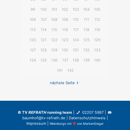
99
100
101
102
103
104
105
106
107
108
109
110
111
112
113
114
115
116
117
118
119
120
121
122
123
124
125
126
127
128
129
130
131
132
133
134
135
136
137
138
139
140
141
142
nächste Seite
©
TV
REFRATH
running team
|
02207 5987
|
baumhof@tv-refrath.de
|
Datenschutzhinweis
|
Impressum
|
Webdesign
mit
von
MarkenSieger