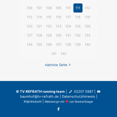
106
107
108
109
110
111
112
113
114
115
116
117
118
119
120
121
122
123
124
125
126
127
128
129
130
131
132
133
134
135
136
137
138
139
140
141
142
nächste Seite
©
TV
REFRATH
running team
|
02207 5987
|
baumhof@tv-refrath.de
|
Datenschutzhinweis
|
Impressum
|
Webdesign
mit
von
MarkenSieger