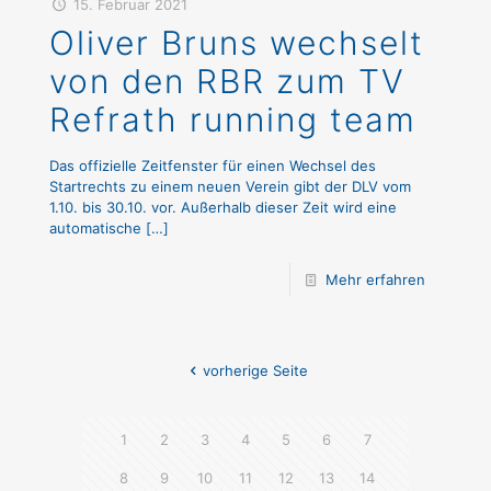
15. Februar 2021
Oliver Bruns wechselt
von den RBR zum TV
Refrath running team
Das offizielle Zeitfenster für einen Wechsel des
Startrechts zu einem neuen Verein gibt der DLV vom
1.10. bis 30.10. vor. Außerhalb dieser Zeit wird eine
automatische
[…]
Mehr erfahren
vorherige Seite
1
2
3
4
5
6
7
8
9
10
11
12
13
14